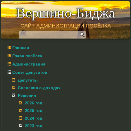
Вершино-Биджа
САЙТ АДМИНИСТРАЦИИ ПОСЁЛКА
Главная
Глава посёлка
Администрация
Совет депутатов
Депутаты
Сведения о доходах
Решения
2026 год
2025 год
2024 год
2023 год