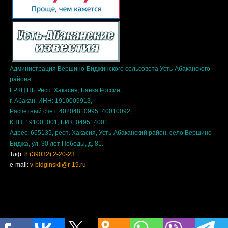
Администрация Вершино-Биджинского сельсовета Усть-Абаканского
района.
ГРКЦ НБ Респ. Хакасия, Банка России,
г. Абакан. ИНН: 1910009913,
Расчетный счет: 40204810995140010092,
КПП: 191001001, БИК: 049514001
Адрес: 665135, респ. Хакасия, Усть-Абаканский район, село Вершино-
Биджа, ул. 30 лет Победы, д. 81.
Тлф:
8 (39032) 2-20-23
e-mail:
v-bidginskii@r-19.ru