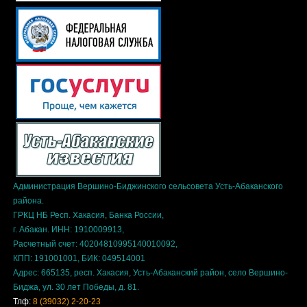
Администрация Вершино-Биджинского сельсовета Усть-Абаканского
района.
ГРКЦ НБ Респ. Хакасия, Банка России,
г. Абакан. ИНН: 1910009913,
Расчетный счет: 40204810995140010092,
КПП: 191001001, БИК: 049514001
Адрес: 665135, респ. Хакасия, Усть-Абаканский район, село Вершино-
Биджа, ул. 30 лет Победы, д. 81.
Тлф:
8 (39032) 2-20-23