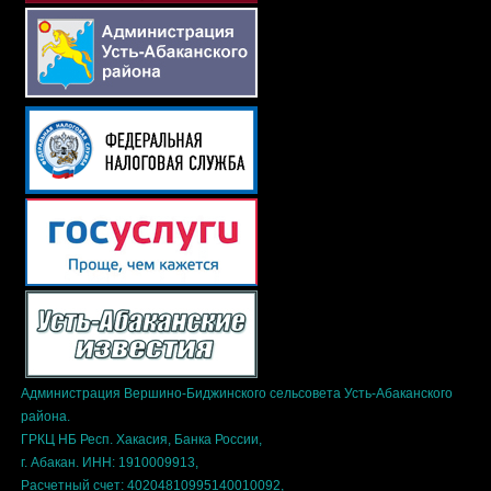
Администрация Вершино-Биджинского сельсовета Усть-Абаканского
района.
ГРКЦ НБ Респ. Хакасия, Банка России,
г. Абакан. ИНН: 1910009913,
Расчетный счет: 40204810995140010092,