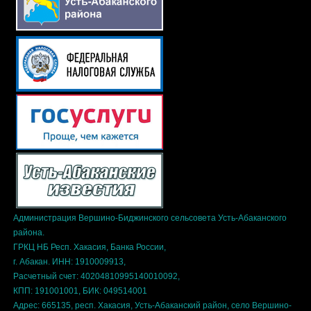
Администрация Вершино-Биджинского сельсовета Усть-Абаканского
района.
ГРКЦ НБ Респ. Хакасия, Банка России,
г. Абакан. ИНН: 1910009913,
Расчетный счет: 40204810995140010092,
КПП: 191001001, БИК: 049514001
Адрес: 665135, респ. Хакасия, Усть-Абаканский район, село Вершино-