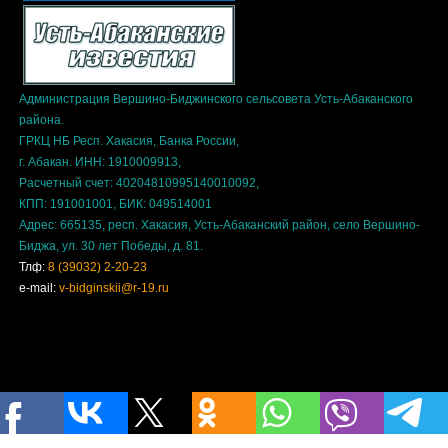
Администрация Вершино-Биджинского сельсовета Усть-Абаканского
района.
ГРКЦ НБ Респ. Хакасия, Банка России,
г. Абакан. ИНН: 1910009913,
Расчетный счет: 40204810995140010092,
КПП: 191001001, БИК: 049514001
Адрес: 665135, респ. Хакасия, Усть-Абаканский район, село Вершино-
Биджа, ул. 30 лет Победы, д. 81.
Тлф:
8 (39032) 2-20-23
e-mail:
v-bidginskii@r-19.ru