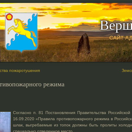
Верш
САЙТ А
ства пожаротушения
Земс
тивопожарного режима
Согласно п. 81 Постановления Правительства Российско
16.09.2020 «Правила противопожарного режима в Российс
шлак, выгребаемые из топок должны быть пролиты холодн
специально отведенное место.