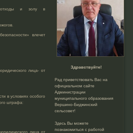
е отходы и золу в
ожогов.
езопасности» влечет
Здравствуйте!
ридического лица- от
Рад приветствовать Вас на
официальном сайте
Администрации
сти в условиях особого
муниципального образования
ого штрафа:
Вершино-Биджинский
сельсовет!
Здесь Вы можете
познакомиться с работой
юридического лица от