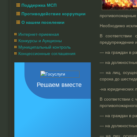
Поддержка МСП
Противодействие коррупции
противопожарные 
О нашем поселении
Необходимо исключ
Интернет-приемная
В соответствии 
Конкурсы и Аукционы
предупреждение и
Муниципальный контроль
— на граждан в ра
Концессионные соглашения
— на должностные 
— на лиц, осущес
сорока до шестиде
Решаем вместе
-на юридических л
В соответствии с 
противопожарного
— на граждан в ра
— на должностные
— на лиц, осуще