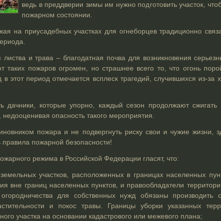
ведь в преддверии зимы им нужно подготовить участок, что
пожарном состоянии.
жая на приусадебных участках для огнеборцев традиционно связ
ериода.
 листва и трава – благодатная почва для возникновения серьез
от таких пожаров огромен, но страшнее всего то, что огонь поро
д в этот период отмечается всплеск трагедий, случившихся из-за
ь дачники, которые упорно, каждый сезон продолжают сжигать 
, недооценивая опасность такого мероприятия.
виновником пожара и не подвергнуть риску свои и чужие жизни, 
ь правила пожарной безопасности!
ожарного режима в Российской Федерации гласят, что:
земельных участков, расположенных в границах населенных пун
ия вне границ населенных пунктов, и правообладатели территор
 огородничества для собственных нужд обязаны производить 
астительности и покос травы. Границы уборки указанных тер
ного участка на основании кадастрового или межевого плана;