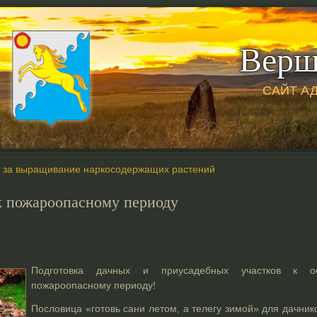
Верш
САЙТ А
ь за выращивание наркосодержащих растений
к пожароопасному периоду
Подготовка дачных и приусадебных участков к 
пожароопасному периоду!
Пословица «готовь сани летом, а телегу зимой» для дачник