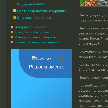
Поддержка МСП
Противодействие коррупции
Сезон уборки уро
О нашем поселении
пожароопасного п
Интернет-приемная
Неубранная сухая
Конкурсы и Аукционы
участках. Ущерб 
Муниципальный контроль
жизни. Каждый го
Концессионные соглашения
огнем людей.
К сожалению, ест
мусор на участках
Как же не стать 
Решаем вместе
Знать и выполнят
Правила противоп
правообладатели 
общего пользован
садоводства или
мусора, сухой р
границами земель