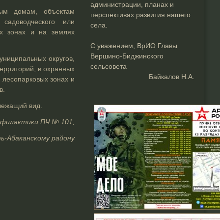
администрации, планах и
ым домам, объектам
перспективах развития нашего
садоводческого или
села.
ых зонах и на землях
С уважением, ВрИО Главы
Вершино-Биджинского
муниципальных округов,
сельсовета
территорий, в охранных
Байкалов Н.А.
, лесопарковых зонах и
в.
лежащий вид.
офилактики ПЧ № 101,
ть-Абаканскому району