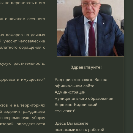
бы не переживать о его
ан с началом осеннего
ных пожаров на дачных
й уносит человеческие
 халатного обращения с
сухую растительность,
Здравствуйте!
здоровье и имущество?
Рад приветствовать Вас на
официальном сайте
Администрации
муниципального образования
Вершино-Биджинский
ктов и на территориях
сельсовет!
ий ведения гражданами
своевременную уборку
Здесь Вы можете
риторий определяются
познакомиться с работой