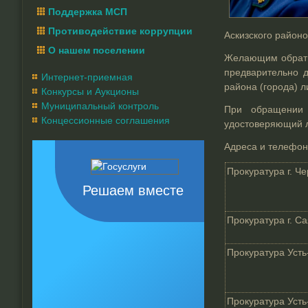
Поддержка МСП
Противодействие коррупции
Аскизского район
О нашем поселении
Желающим обратит
предварительно д
Интернет-приемная
района (города) л
Конкурсы и Аукционы
Муниципальный контроль
При обращении 
Концессионные соглашения
удостоверяющий л
Адреса и телефон
Прокуратура г. Ч
Решаем вместе
Прокуратура г. С
Прокуратура Усть
Прокуратура Усть