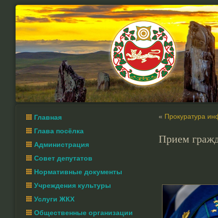
«
Прокуратура ин
Главная
Глава посёлка
Прием граж
Администрация
Совет депутатов
Нормативные документы
Учреждения культуры
Услуги ЖКХ
Общественные организации