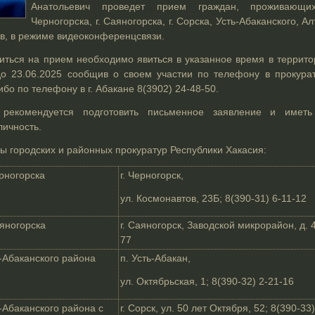
Анатольевич проведет прием граждан, проживающи
Черногорска, г. Саяногорска,
г. Сорска, Усть-Абаканского, А
ов, в режиме видеоконференцсвязи.
ься на прием необходимо явиться в указанное время в террито
о 23.06.2025 сообщив о своем участии по телефону в прокурат
ибо по телефону в г. Абакане 8(3902) 24-48-50.
рекомендуется подготовить письменное заявление и иметь
ичность.
ы городских и районных прокуратур Республики Хакасия:
ерногорска
г. Черногорск,
ул. Космонавтов, 23Б; 8(390-31) 6-11-12
аяногорска
г. Саяногорск, Заводской микрорайон, д. 4
77
-Абаканского района
п. Усть-Абакан,
ул. Октябрьская, 1; 8(390-32) 2-21-16
-Абаканского района с
г. Сорск, ул. 50 лет Октября, 52; 8(390-33