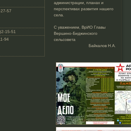
администрации, планах и
перспективах развития нашего
-27-57
села.
С уважением, ВрИО Главы
)2-15-51
Вершино-Биджинского
11-94
сельсовета
Байкалов Н.А.