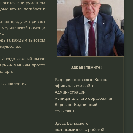
ановится инструментом
оме кто-то погибает в
ствия предусматривает
ой медицинской помощи
а».
едь за каждым вызовом
имущества.
. Иногда ложный вызов
ожарные машины просто
Здравствуйте!
истерн.
Рад приветствовать Вас на
ных шалостей.
официальном сайте
Администрации
муниципального образования
Вершино-Биджинский
сельсовет!
Здесь Вы можете
познакомиться с работой