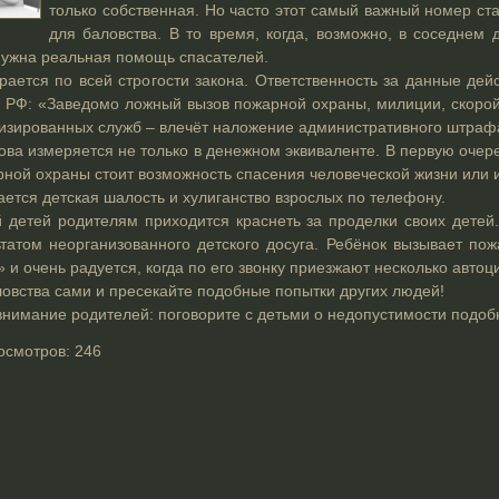
только собственная. Но часто этот самый важный номер ст
для баловства.
В то время, когда, возможно, в соседнем д
 нужна реальная помощь спасателей.
ается по всей строгости закона. Ответственность за данные дей
П РФ: «Заведомо ложный вызов пожарной охраны, милиции, скор
изированных служб – влечёт наложение административного штраф
ова измеряется не только в денежном эквиваленте. В первую очер
рной охраны стоит возможность спасения человеческой жизни или 
ется детская шалость и хулиганство взрослых по телефону.
й детей родителям приходится краснеть за проделки своих детей
ьтатом неорганизованного детского досуга. Ребёнок вызывает п
» и очень радуется, когда по его звонку приезжают несколько автоц
ловства сами и пресекайте подобные попытки других людей!
нимание родителей: поговорите с детьми о недопустимости подоб
осмотров:
246