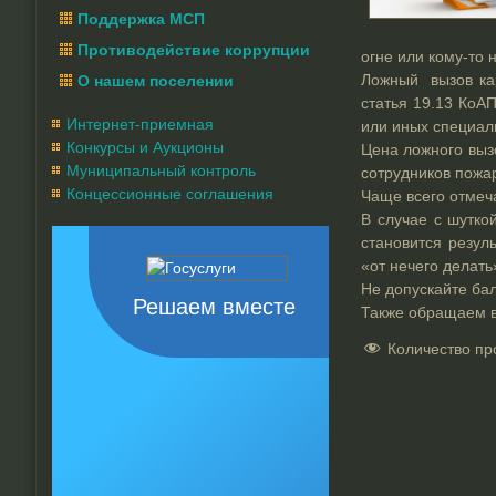
Поддержка МСП
Противодействие коррупции
огне или кому-то
Ложный вызов кар
О нашем поселении
статья 19.13 КоА
Интернет-приемная
или иных специал
Конкурсы и Аукционы
Цена ложного выз
Муниципальный контроль
сотрудников пожа
Концессионные соглашения
Чаще всего отмеча
В случае с шутко
становится резул
«от нечего делать
Не допускайте ба
Решаем вместе
Также обращаем в
Количество пр