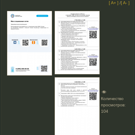
[ A+ ]
/
[ A- ]
Количество
просмотров:
104